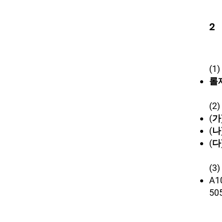
2
(1
롤
(2
(가
(나
(다
(3
A10
505