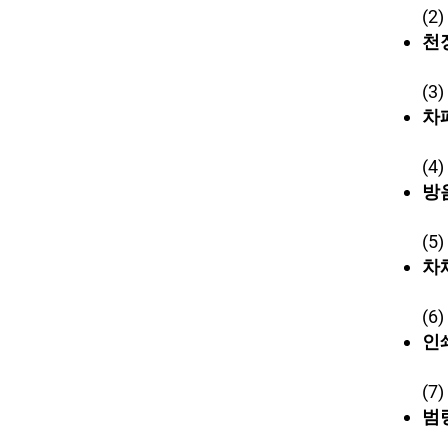
(2
천
(3
차
(4
방
(5
차
(6
인
(7
범