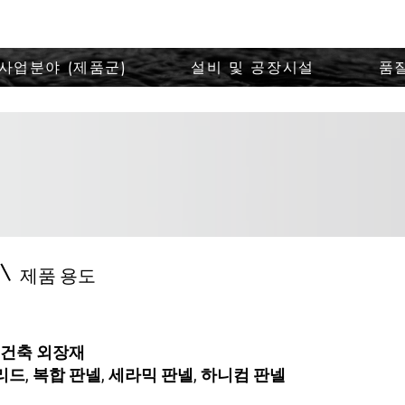
사업분야 (제품군)
설비 및 공장시설
품
​제품 용도
) 건축 외장재
드, 복합 판넬, 세라믹 판넬, 하니컴 판넬