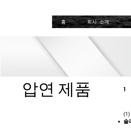
홈
회사 소개
압연 제품
1
(1
솔리